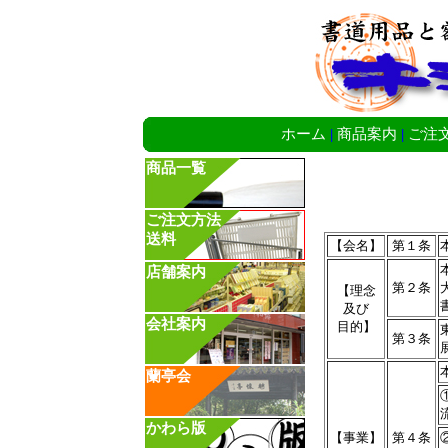
ホーム
|
商品案内
|
ご注
商品一覧
ご注文方法
送料
【会名】
第１条
店舗案内
第２条
【理念
及び
会社案内
目的】
第３条
蘭亭会
かわら版
【事業】
第４条