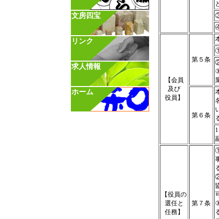
文房四宝
リンク
第５条
求人情報
【会員
及び
ホーム
役員】
第６条
【役員の
選任と
第７条
任務】